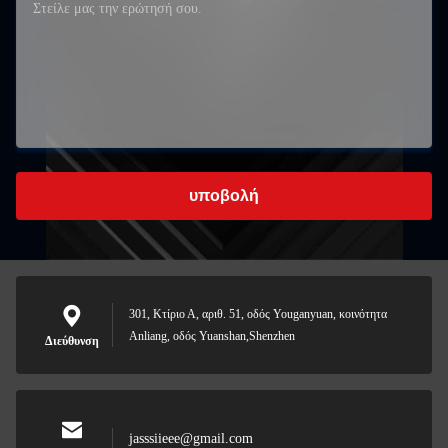
υποβολή
301, Κτίριο Α, αριθ. 51, οδός Youganyuan, κοινότητα
Anliang, οδός Yuanshan,Shenzhen
Διεύθυνση
jasssiieee@gmail.com