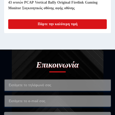
43 ιντσών PCAP Vertical BalIy Original Firelink Gaming
Monitor Συγκινητικός οθόνης αφής οθόνης
Πάρτε την καλύτερη τιμή
Επικοινωνία