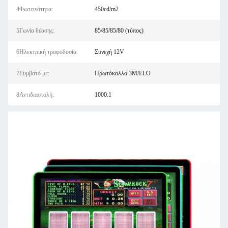
4Φωτεινότητα:
450cd/m2
5Γωνία θέασης:
85/85/85/80 (τύπος)
6Ηλεκτρική τροφοδοσία:
Συνεχή 12V
7Συμβατό με:
Πρωτόκολλο 3M/ELO
8Αντιδιαστολή:
1000:1