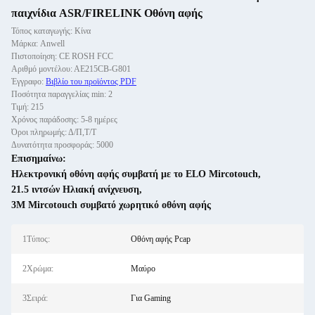
παιχνίδια ASR/FIRELINK Οθόνη αφής
Τόπος καταγωγής: Κίνα
Μάρκα: Anwell
Πιστοποίηση: CE ROSH FCC
Αριθμό μοντέλου: ΑΕ215CB-G801
Έγγραφο:
Βιβλίο του προϊόντος PDF
Ποσότητα παραγγελίας min: 2
Τιμή: 215
Χρόνος παράδοσης: 5-8 ημέρες
Όροι πληρωμής: Δ/Π,Τ/Τ
Δυνατότητα προσφοράς: 5000
Επισημαίνω:
Ηλεκτρονική οθόνη αφής συμβατή με το ELO Mircotouch
,
21.5 ιντσών Ηλιακή ανίχνευση
,
3M Mircotouch συμβατό χωρητικό οθόνη αφής
1Τύπος:
Οθόνη αφής Pcap
2Χρώμα:
Μαύρο
3Σειρά:
Για Gaming