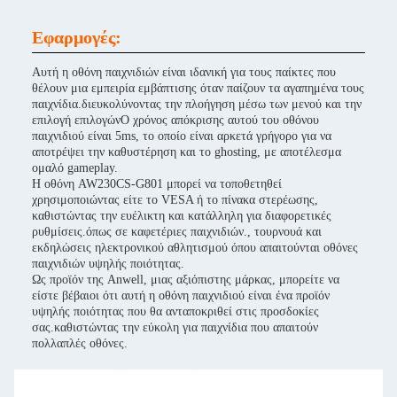
Εφαρμογές:
Αυτή η οθόνη παιχνιδιών είναι ιδανική για τους παίκτες που
θέλουν μια εμπειρία εμβάπτισης όταν παίζουν τα αγαπημένα τους
παιχνίδια.διευκολύνοντας την πλοήγηση μέσω των μενού και την
επιλογή επιλογώνΟ χρόνος απόκρισης αυτού του οθόνου
παιχνιδιού είναι 5ms, το οποίο είναι αρκετά γρήγορο για να
αποτρέψει την καθυστέρηση και το ghosting, με αποτέλεσμα
ομαλό gameplay.
Η οθόνη AW230CS-G801 μπορεί να τοποθετηθεί
χρησιμοποιώντας είτε το VESA ή το πίνακα στερέωσης,
καθιστώντας την ευέλικτη και κατάλληλη για διαφορετικές
ρυθμίσεις.όπως σε καφετέριες παιχνιδιών., τουρνουά και
εκδηλώσεις ηλεκτρονικού αθλητισμού όπου απαιτούνται οθόνες
παιχνιδιών υψηλής ποιότητας.
Ως προϊόν της Anwell, μιας αξιόπιστης μάρκας, μπορείτε να
είστε βέβαιοι ότι αυτή η οθόνη παιχνιδιού είναι ένα προϊόν
υψηλής ποιότητας που θα ανταποκριθεί στις προσδοκίες
σας.καθιστώντας την εύκολη για παιχνίδια που απαιτούν
πολλαπλές οθόνες.