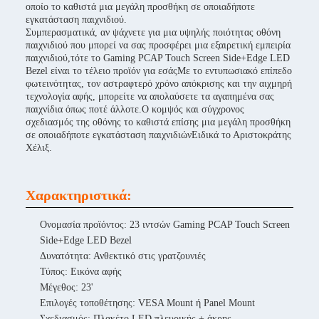
οποίο το καθιστά μια μεγάλη προσθήκη σε οποιαδήποτε
εγκατάσταση παιχνιδιού.
Συμπερασματικά, αν ψάχνετε για μια υψηλής ποιότητας οθόνη
παιχνιδιού που μπορεί να σας προσφέρει μια εξαιρετική εμπειρία
παιχνιδιού,τότε το Gaming PCAP Touch Screen Side+Edge LED
Bezel είναι το τέλειο προϊόν για εσάςΜε το εντυπωσιακό επίπεδο
φωτεινότητας, τον αστραφτερό χρόνο απόκρισης και την αιχμηρή
τεχνολογία αφής, μπορείτε να απολαύσετε τα αγαπημένα σας
παιχνίδια όπως ποτέ άλλοτε.Ο κομψός και σύγχρονος
σχεδιασμός της οθόνης το καθιστά επίσης μια μεγάλη προσθήκη
σε οποιαδήποτε εγκατάσταση παιχνιδιώνΕιδικά το Αριστοκράτης
Χέλιξ.
Χαρακτηριστικά:
Ονομασία προϊόντος: 23 ιντσών Gaming PCAP Touch Screen
Side+Edge LED Bezel
Δυνατότητα: Ανθεκτικό στις γρατζουνιές
Τύπος: Εικόνα αφής
Μέγεθος: 23'
Επιλογές τοποθέτησης: VESA Mount ή Panel Mount
Σχεδιασμός: Πλακέτο LED πλευρικής + άκρης