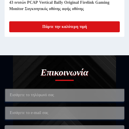
43 ιντσών PCAP Vertical BalIy Original Firelink Gaming
Monitor Συγκινητικός οθόνης αφής οθόνης
Πάρτε την καλύτερη τιμή
Επικοινωνία