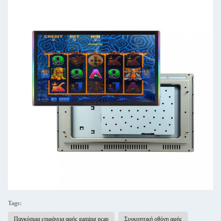
Tags:
Παγκόσμια επιφάνεια αφής gaming pcap
Συγκινητική οθόνη αφής