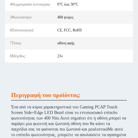
4Θερμοκρασία λειτουργίας:
0°C έως 50°C
5Φωτεινότητα:
400 ψείρες
6Πιστοποιητικά:
CE, FCC, RoHS
7Τύπος:
οθόνη αφής
8Μέγεθος:
23»
Περιγραφή του προϊόντος:
Ένα από τα κύρια χαρακτηριστικά του Gaming PCAP Touch
Screen Side+Edge LED Bezel είναι το εντυπωσιακό επίπεδο
φωτεινότητας των 400 Nits.Αυτό σημαίνει ότι η οθόνη μπορεί να
παράγει μια φωτεινή και ζωντανή οθόνη που θα κάνει τα
παιχνίδια σας να φαίνονται πιο ζωντανά και ρεαλιστικάΜε αυτό
το επίπεδο φωτεινότητας, μπορείτε να απολαύσετε τα αγαπημένα