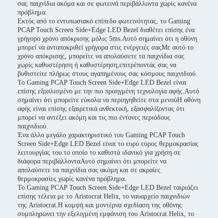
σας παιχνίδια ακόμα και σε φωτεινά περιβάλλοντα χωρίς κανένα
πρόβλημα.
Εκτός από το εντυπωσιακό επίπεδο φωτεινότητας, το Gaming
PCAP Touch Screen Side+Edge LED Bezel διαθέτει επίσης ένα
γρήγορο χρόνο απόκρισης μόλις 5ms.Αυτό σημαίνει ότι η οθόνη
μπορεί να ανταποκριθεί γρήγορα στις ενέργειές σαςΜε αυτό το
χρόνο απόκρισης, μπορείτε να απολαύσετε τα παιχνίδια σας
χωρίς καθυστέρηση ή καθυστέρηση,επιτρέποντάς σας να
βυθιστείτε πλήρως στους αγαπημένους σας κόσμους παιχνιδιού.
Το Gaming PCAP Touch Screen Side+Edge LED Bezel είναι
επίσης εξοπλισμένο με την πιο προηγμένη τεχνολογία αφής.Αυτό
σημαίνει ότι μπορείτε εύκολα να περιηγηθείτε στα μενούΗ οθόνη
αφής είναι επίσης εξαιρετικά ανθεκτική, εξασφαλίζοντας ότι
μπορεί να αντέξει ακόμη και τις πιο έντονες περιόδους
παιχνιδιού.
Ένα άλλο μεγάλο χαρακτηριστικό του Gaming PCAP Touch
Screen Side+Edge LED Bezel είναι το ευρύ εύρος θερμοκρασίας
λειτουργίας του.το οποίο το καθιστά ιδανικό για χρήση σε
διάφορα περιβάλλονταΑυτό σημαίνει ότι μπορείτε να
απολαύσετε τα παιχνίδια σας ακόμη και σε ακραίες
θερμοκρασίες χωρίς κανένα πρόβλημα.
Το Gaming PCAP Touch Screen Side+Edge LED Bezel ταιριάζει
επίσης τέλεια με το Aristocrat Helix, το ναυαρχείο παιχνιδιών
της Aristocrat.Η κομψή και μοντέρνα σχεδίαση της οθόνης
συμπληρώνει την εξελιγμένη εμφάνιση του Aristocrat Helix, το