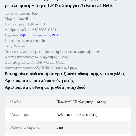
με πλευρική + άκρη LED κλίση για Aristocrat Helix
Τόπος καταγωγής: Κίνα
Μάρκα: Anwell
Πιστοποίηση: CE,Rohs,FCC
Αριθμό μοντέλου: ΑΕ230CS-G801
Έγγραφο:
Βιβλίο του προϊόντος PDF
Ποσότητα παραγγελίας min: 2
Τιμή: Negotiate
Συσκευασία λεπτομέρειες: Τυποποιημένο κιβώτιο χαρτοκιβωτίων
Χρόνος παράδοσης: 8-15 εργάσιμες ημέρες
Όροι πληρωμής: T/T, D/P, Western Union
Δυνατότητα προσφοράς: 1000 κομμάτια ανά μήνα
Επισημαίνω:
ανθεκτική σε γρατζουνιές οθόνη αφής για παιχνίδια
,
Αριστοκράτης παιχνιδιού οθόνη αφής
,
Αριστοκράτης οθόνη αφής οθόνη παιχνιδιού
1Σχέδιο:
Πλακέτα LED πλευρικής + άκρης
2Δυνατότητα:
Ανθεκτικό στις γρατσουνιές
3Χρόνος απόκρισης:
5 ms