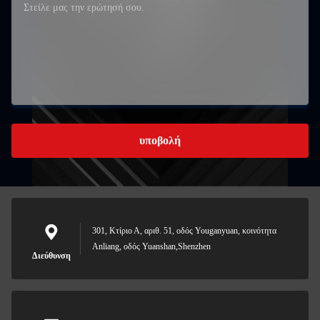
υποβολή
301, Κτίριο Α, αριθ. 51, οδός Youganyuan, κοινότητα
Anliang, οδός Yuanshan,Shenzhen
Διεύθυνση