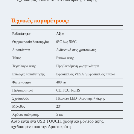
Τεχνικές παραμέτρους:
Ειδικότητα
Αξία
Θερμοκρασία λειτουργίας
0°C έως 50°C
Δυνατότητα
Ανθεκτικό στις γρατσουνιές
Τύπος
Εικόνα αφής
Τεχνολογία αφής
Προβλεπόμενη χωρητικότητα
Επιλογές τοποθέτησης
Εφοδιασμός VESA ή Εφοδιασμός πίνακα
Φωτεινότητα
400 νιτ
Πιστοποιητικά
CE, FCC, RoHS
Σχεδιασμός
Πλακέτα LED πλευρικής + άκρης
Μέγεθος
23'
Χρόνος απόκρισης
5 ms
Αυτό είναι ένα USB TOUCH, χωρητικό μόνιτορ αφής,
σχεδιασμένο από την Αριστοκράτη.