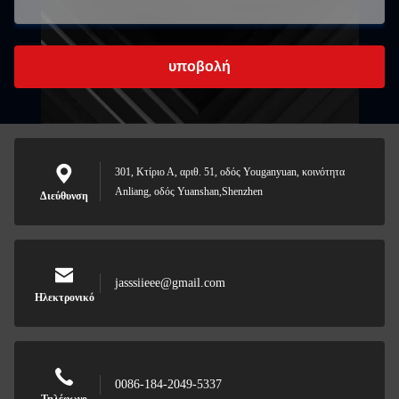
υποβολή
301, Κτίριο Α, αριθ. 51, οδός Youganyuan, κοινότητα
Anliang, οδός Yuanshan,Shenzhen
Διεύθυνση
jasssiieee@gmail.com
Ηλεκτρονικό
0086-184-2049-5337