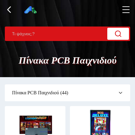
Πίνακα PCB Παιχνιδιού
Πίνακα PCB Παιχνιδιού
(44)