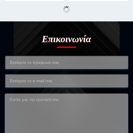
Επικοινωνία