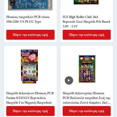
Πίνακας παιχνιδιών PCB τύπου
IGS High Roller Club 3in1
110v/220v US PLUG Type
Βερτικάλ Σκιλ Παιχνίδι Pcb Board
5.0V - 5.1V
Πάρτε την καλύτερη τιμή
Πάρτε την καλύτερη τιμή
Παιχνίδι δεξιοτήτων Πίνακας PCB
Παιχνίδι δεξιοτεχνίας Πίνακας
Fusion 6/5/4/3/2/1 Βερτικάλιο
PCB Πολλαπλά παιχνίδια Ζωή της
Παιχνίδι Για Μηχανή Παιχνιδιού
πολυτελείας Ζεστό διαμάντι 2in1
Για το δωμάτιο παιχνιδιών
Πάρτε την καλύτερη τιμή
Πάρτε την καλύτερη τιμή