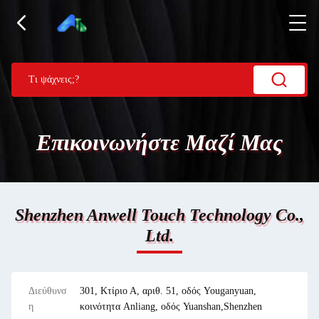
Επικοινωνήστε Μαζί Μας
Shenzhen Anwell Touch Technology Co.,
Ltd.
Διεύθυνσ
301, Κτίριο Α, αριθ. 51, οδός Youganyuan,
η
κοινότητα Anliang, οδός Yuanshan,Shenzhen