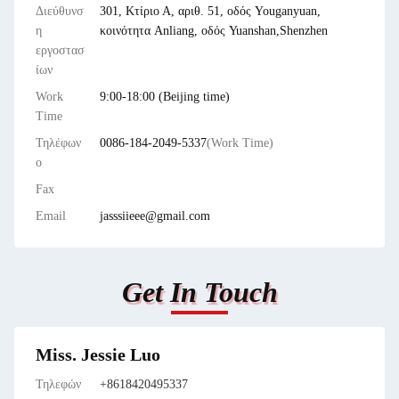
Διεύθυνσ
301, Κτίριο Α, αριθ. 51, οδός Youganyuan,
η
κοινότητα Anliang, οδός Yuanshan,Shenzhen
εργοστασ
ίων
Work
9:00-18:00 (Beijing time)
Time
Τηλέφων
0086-184-2049-5337
(Work Time)
ο
Fax
Email
jasssiieee@gmail.com
Get In Touch
Miss. Jessie Luo
Τηλεφών
+8618420495337