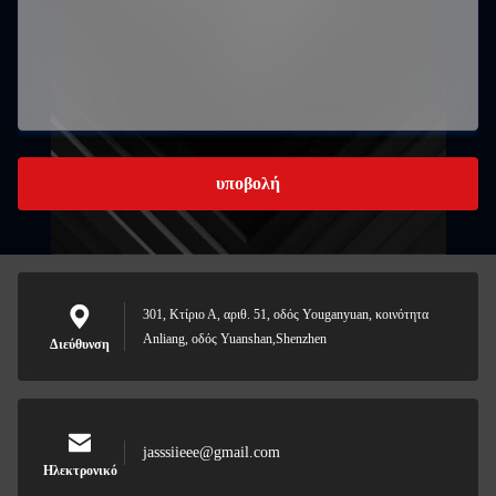
υποβολή
301, Κτίριο Α, αριθ. 51, οδός Youganyuan, κοινότητα
Anliang, οδός Yuanshan,Shenzhen
Διεύθυνση
jasssiieee@gmail.com
Ηλεκτρονικό