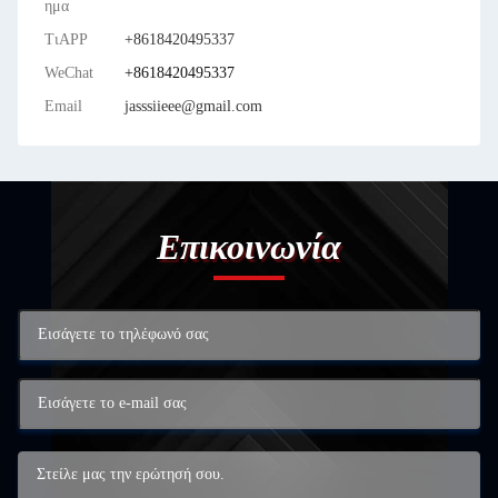
ημα
ΤιAPP
+8618420495337
WeChat
+8618420495337
Email
jasssiieee@gmail.com
Επικοινωνία