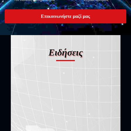
Επικοινωνήστε μαζί μας
Ειδήσεις