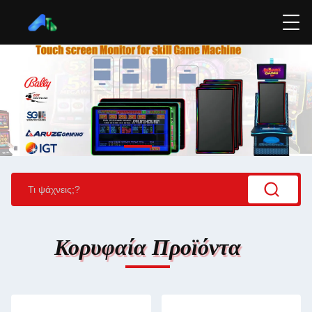
Κορυφαία Προϊόντα