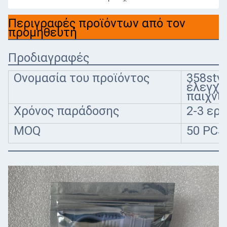
Περιγραφές προϊόντων από τον
προμηθευτή
Προδιαγραφές
Ονομασία του προϊόντος
358sty
έλεγχο
παιχνίδ
Χρόνος παράδοσης
2-3 ερ
MOQ
50 PCS