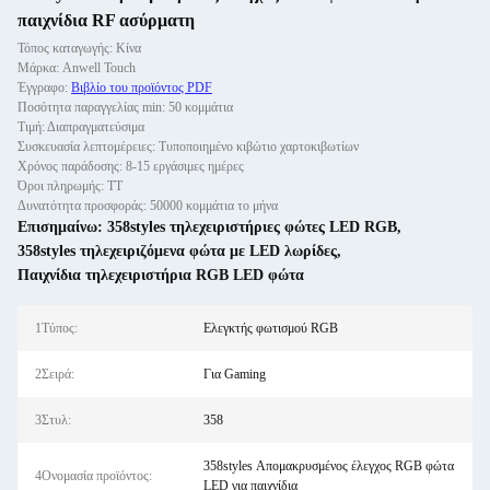
παιχνίδια RF ασύρματη
Τόπος καταγωγής: Κίνα
Μάρκα: Anwell Touch
Έγγραφο:
Βιβλίο του προϊόντος PDF
Ποσότητα παραγγελίας min: 50 κομμάτια
Τιμή: Διαπραγματεύσιμα
Συσκευασία λεπτομέρειες: Τυποποιημένο κιβώτιο χαρτοκιβωτίων
Χρόνος παράδοσης: 8-15 εργάσιμες ημέρες
Όροι πληρωμής: ΤΤ
Δυνατότητα προσφοράς: 50000 κομμάτια το μήνα
Επισημαίνω:
358styles τηλεχειριστήριες φώτες LED RGB
,
358styles τηλεχειριζόμενα φώτα με LED λωρίδες
,
Παιχνίδια τηλεχειριστήρια RGB LED φώτα
1Τύπος:
Ελεγκτής φωτισμού RGB
2Σειρά:
Για Gaming
3Στυλ:
358
358styles Απομακρυσμένος έλεγχος RGB φώτα
4Ονομασία προϊόντος:
LED για παιχνίδια