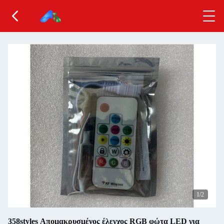
1
/2
358styles Απομακρυσμένος έλεγχος RGB φώτα LED για