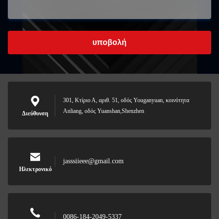
υποβολή
301, Κτίριο Α, αριθ. 51, οδός Youganyuan, κοινότητα
Anliang, οδός Yuanshan,Shenzhen
Διεύθυνση
jasssiieee@gmail.com
Ηλεκτρονικό
0086-184-2049-5337