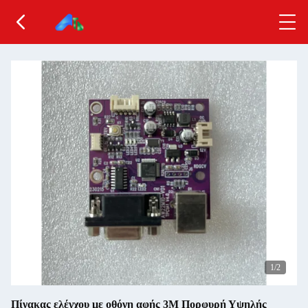
1
/2
Πίνακας ελέγχου με οθόνη αφής 3M Πορφυρή Υψηλής