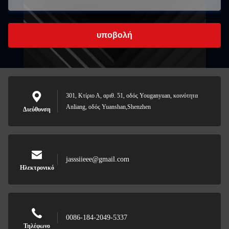
υποβολή
301, Κτίριο Α, αριθ. 51, οδός Youganyuan, κοινότητα
Anliang, οδός Yuanshan,Shenzhen
Διεύθυνση
jasssiieee@gmail.com
Ηλεκτρονικό
0086-184-2049-5337
Τηλέφωνο