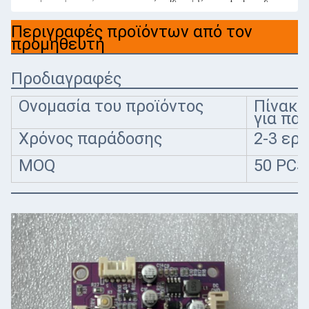
Περιγραφές προϊόντων από τον
προμηθευτή
Προδιαγραφές
Ονομασία του προϊόντος
Πίνακα
για παι
Χρόνος παράδοσης
2-3 ερ
MOQ
50 PCS