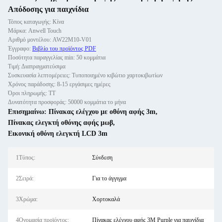
Απόδοσης για παιχνίδια
Τόπος καταγωγής: Κίνα
Μάρκα: Anwell Touch
Αριθμό μοντέλου: AW22M10-V01
Έγγραφο:
Βιβλίο του προϊόντος PDF
Ποσότητα παραγγελίας min: 50 κομμάτια
Τιμή: Διαπραγματεύσιμα
Συσκευασία λεπτομέρειες: Τυποποιημένο κιβώτιο χαρτοκιβωτίων
Χρόνος παράδοσης: 8-15 εργάσιμες ημέρες
Όροι πληρωμής: ΤΤ
Δυνατότητα προσφοράς: 50000 κομμάτια το μήνα
Επισημαίνω:
Πίνακας ελέγχου με οθόνη αφής 3m
,
Πίνακας ελεγκτή οθόνης αφής μωβ
,
Εικονική οθόνη ελεγκτή LCD 3m
1Τύπος:
Σύνδεση
2Σειρά:
Για το άγγιγμα
3Χρώμα:
Χορτοκαλά
4Ονομασία προϊόντος:
Πίνακας ελέγχου αφής 3M Purple για παιχνίδια