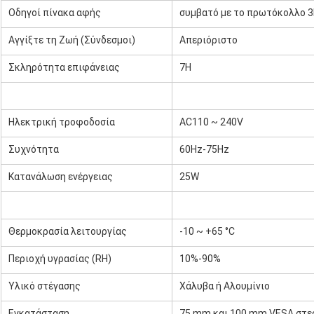
Οδηγοί πίνακα αφής
συμβατό με το πρωτόκολλο 
Αγγίξτε τη Ζωή (Σύνδεσμοι)
Απεριόριστο
Σκληρότητα επιφάνειας
7H
Ηλεκτρική τροφοδοσία
AC110 ~ 240V
Συχνότητα
60Hz-75Hz
Κατανάλωση ενέργειας
25W
Θερμοκρασία λειτουργίας
-10 ~ +65 °C
Περιοχή υγρασίας (RH)
10%-90%
Υλικό στέγασης
Χάλυβα ή Αλουμίνιο
Εγκατάσταση
75 mm και 100 mm VESA στε