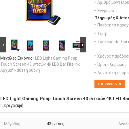
Αριθμό μοντέλου
Έγγραφο:
Πληρωμής & Αποσ
Ποσότητα παραγγ
Τιμή:
Συσκευασία λεπτ
Χρόνος παράδοσ
Μεγάλες Εικόνας :
LED Light Gaming Pcap
Touch Screen 43 ιντσών 4K LED Bar Firelink
Όροι πληρωμής:
Αρχική κάθετη οθόνη
Δυνατότητα προ
Επικοινωνία
LED Light Gaming Pcap Touch Screen 43 ιντσών 4K LED Bar
Περιγραφή
Μέγεθος:
43 ίντσες
Αναλο