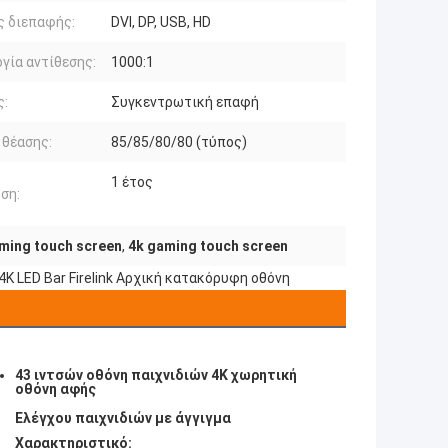
ς διεπαφής:
DVI, DP, USB, HD
γία αντίθεσης:
1000:1
ς:
Συγκεντρωτική επαφή
 θέασης:
85/85/80/80 (τύπος)
1 έτος
ση:
ming touch screen
,
4k gaming touch screen
4K LED Bar Firelink Αρχική κατακόρυφη οθόνη
43 ιντσών οθόνη παιχνιδιών 4K χωρητική
οθόνη αφής
Ελέγχου παιχνιδιών με άγγιγμα
Χαρακτηριστικό: