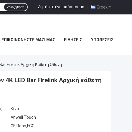
Ζητήστε ένα απόσπασμα
|
Greek
Αναζήτηση
ΕΠΙΚΟΙΝΩΝΉΣΤΕ ΜΑΖΊ ΜΑΣ
ΕΙΔΉΣΕΙΣ
ΥΠΟΘΈΣΕΙΣ
Bar Firelink Αρχική Κάθετη Οθόνη
 4K LED Bar Firelink Αρχική κάθετη
ς:
Κίνα
Anwell Touch
CE,Rohs,FCC