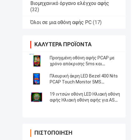
Βιομηχανικό όργανο ελέγχου αφής
(32)
Όλοι σε μια οθόνη αφής PC
(17)
ΚΑΛΎΤΕΡΑ ΠΡΟΪΌΝΤΑ
Προηγμένη οθόνη αφής PCAP με
χρόνο απόκρισης 5ms και
φωτεινότητα 400 νιτ
Πλευρική άκρη LED Bezel 400 Nits
PCAP Touch Monitor 5MS
Απάντηση με αντοχή στα
γρατζουνάκια
19 ιντσών οθόνη LED Ηλιακή οθόνη
αφής Ηλιακή οθόνη αφής για ASR
Texas Keno Pot O Gold Pog Game
ΠΙΣΤΟΠΟΊΗΣΗ