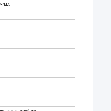
3M/ELO
ρέωμα· πίσω στερέωμα·