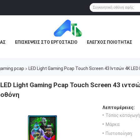
ΜΆΣ
ΕΠΙΣΚΈΨΕΙΣ ΣΤΟ ΕΡΓΟΣΤΆΣΙΟ
ΈΛΕΓΧΟΣ ΠΟΙΌΤΗΤΑΣ
gaming pcap
LED Light Gaming Pcap Touch Screen 43 Ιντσών 4K LED 
LED Light Gaming Pcap Touch Screen 43 ιντσών
οθόνη
Λεπτομέρειες:
Τόπος καταγωγή
Μάρκα:
Πιστοποίηση: