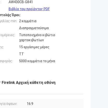
:
AW430CB-G841
Βιβλίο του προϊόντος PDF
τολής Όροι:
ελίας min:
2 κομμάτια
Διαπραγματεύσιμα
ομέρειες:
Τυποποιημένο κιβώτιο
χαρτοκιβωτίων
ης:
15 εργάσιμες μέρες
ΤΤ
σφοράς:
5000 κομμάτια το μήνα
 Firelink Αρχική κάθετη οθόνη
γία όψεων:
16:9