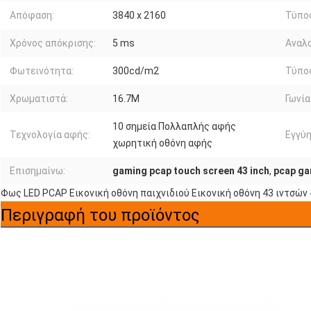
Απόφαση:
3840 x 2160
Τύπο
Χρόνος απόκρισης:
5 ms
Αναλο
Φωτεινότητα:
300cd/m2
Τύπο
Χρωματιστά:
16.7M
Γωνία
10 σημεία Πολλαπλής αφής
Τεχνολογία αφής:
Εγγύη
χωρητική οθόνη αφής
Επισημαίνω:
gaming pcap touch screen 43 inch
,
pcap ga
Φως LED PCAP Εικονική οθόνη παιχνιδιού Εικονική οθόνη 43 ιντσών 
Περιγραφή του προϊόντος