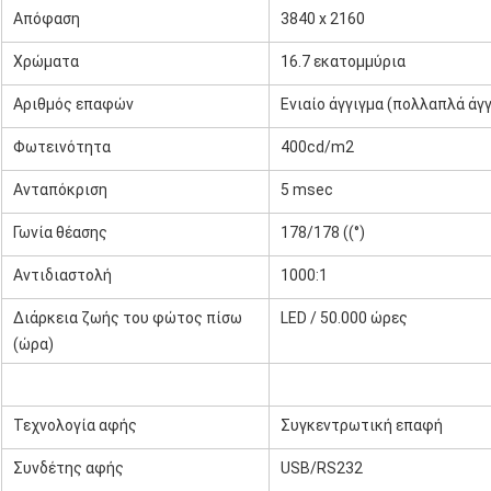
Απόφαση
3840 x 2160
Χρώματα
16.7 εκατομμύρια
Αριθμός επαφών
Ενιαίο άγγιγμα (πολλαπλά άγ
Φωτεινότητα
400cd/m2
Ανταπόκριση
5 msec
Γωνία θέασης
178/178 ((°)
Αντιδιαστολή
1000:1
Διάρκεια ζωής του φώτος πίσω
LED / 50.000 ώρες
(ώρα)
Τεχνολογία αφής
Συγκεντρωτική επαφή
Συνδέτης αφής
USB/RS232