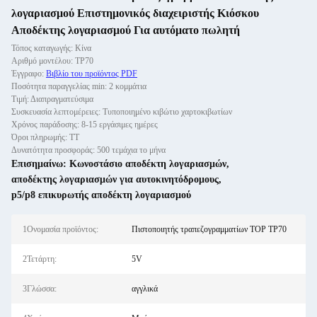
λογαριασμού Επιστημονικός διαχειριστής Κιόσκου
Αποδέκτης λογαριασμού Για αυτόματο πωλητή
Τόπος καταγωγής: Κίνα
Αριθμό μοντέλου: TP70
Έγγραφο:
Βιβλίο του προϊόντος PDF
Ποσότητα παραγγελίας min: 2 κομμάτια
Τιμή: Διαπραγματεύσιμα
Συσκευασία λεπτομέρειες: Τυποποιημένο κιβώτιο χαρτοκιβωτίων
Χρόνος παράδοσης: 8-15 εργάσιμες ημέρες
Όροι πληρωμής: ΤΤ
Δυνατότητα προσφοράς: 500 τεμάχια το μήνα
Επισημαίνω:
Κωνοστάσιο αποδέκτη λογαριασμών
,
αποδέκτης λογαριασμών για αυτοκινητόδρομους
,
p5/p8 επικυρωτής αποδέκτη λογαριασμού
1Ονομασία προϊόντος:
Πιστοποιητής τραπεζογραμματίων TOP TP70
2Τετάρτη:
5V
3Γλώσσα:
αγγλικά