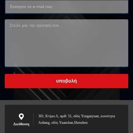
υποβολή
301, Κτίριο Α, αριθ. 51, οδός Youganyuan, κοινότητα
Anliang, οδός Yuanshan,Shenzhen
Διεύθυνση