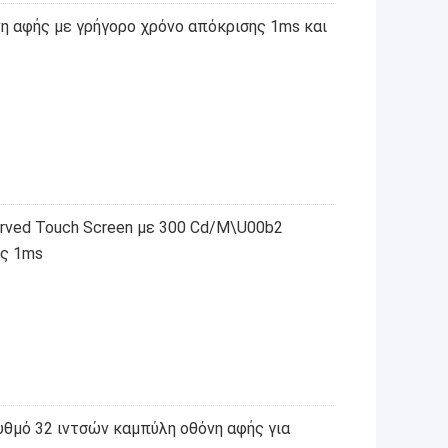
η αφής με γρήγορο χρόνο απόκρισης 1ms και
rved Touch Screen με 300 Cd/M\U00b2
ης 1ms
υθμό 32 ιντσών καμπύλη οθόνη αφής για