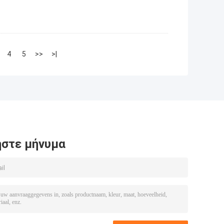
4
5
>>
>|
στε μήνυμα