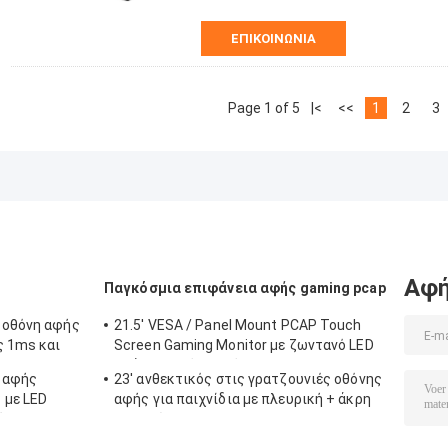
ΕΠΙΚΟΙΝΩΝΊΑ
Page 1 of 5
|<
<<
1
2
3
Αφή
ύ
Παγκόσμια επιφάνεια αφής gaming pcap
 οθόνη αφής
21.5' VESA / Panel Mount PCAP Touch
ς 1ms και
Screen Gaming Monitor με ζωντανό LED
78°
πλάι και χρόνο απόκρισης 5ms
η αφής
23' ανθεκτικός στις γρατζουνιές οθόνης
 με LED
αφής για παιχνίδια με πλευρική + άκρη
ύ
LED κλίση για Aristocrat Helix