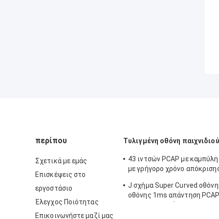
περίπου
Τυλιγμένη οθόνη παιχνιδιο
43 ιντσών PCAP με καμπύλη
Σχετικά με εμάς
με γρήγορο χρόνο απόκριση
Επισκέψεις στο
εκπληκτική γωνία θέασης 1
J σχήμα Super Curved οθόν
εργοστάσιο
οθόνης 1ms απάντηση PCAP
Έλεγχος Ποιότητας
πλευρικές μπάρες φωτισμο
Επικοινωνήστε μαζί μας